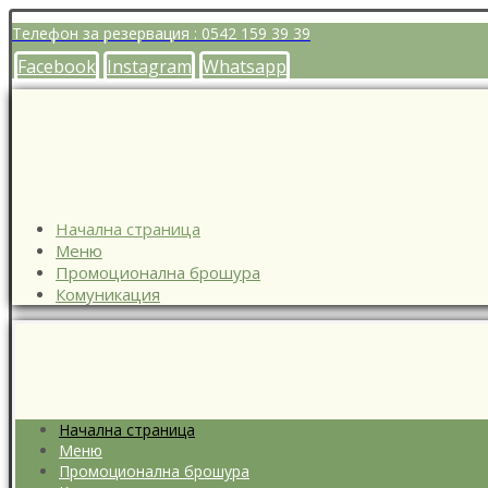
Телефон за резервация : 0542 159 39 39
Facebook
Instagram
Whatsapp
Начална страница
Меню
Промоционална брошура
Комуникация
Начална страница
Меню
Промоционална брошура