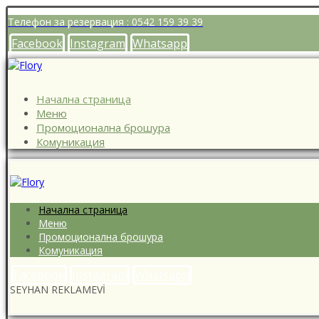
Телефон за резервация : 0542 159 39 39
Facebook
Instagram
Whatsapp
Начална страница
Меню
Промоционална брошура
Комуникация
Начална страница
Меню
Промоционална брошура
Комуникация
Facebook
Instagram
Whatsapp
SEYHAN REKLAMEVİ