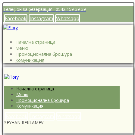
Телефон за резервация : 0542 159 39 39
Facebook
Instagram
Whatsapp
Начална страница
Меню
Промоционална брошура
Комуникация
Начална страница
Меню
Промоционална брошура
Комуникация
Facebook
Instagram
Whatsapp
SEYHAN REKLAMEVİ