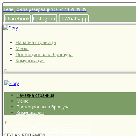
Телефон за резервация : 0542 159 39 39
Facebook
Instagram
Whatsapp
Начална страница
Меню
Промоционална брошура
Комуникация
Начална страница
Меню
Промоционална брошура
Комуникация
Facebook
Instagram
Whatsapp
SEYHAN REKLAMEVİ