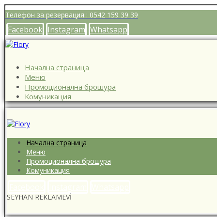
Телефон за резервация : 0542 159 39 39
Facebook
Instagram
Whatsapp
Начална страница
Меню
Промоционална брошура
Комуникация
Начална страница
Меню
Промоционална брошура
Комуникация
Facebook
Instagram
Whatsapp
SEYHAN REKLAMEVİ