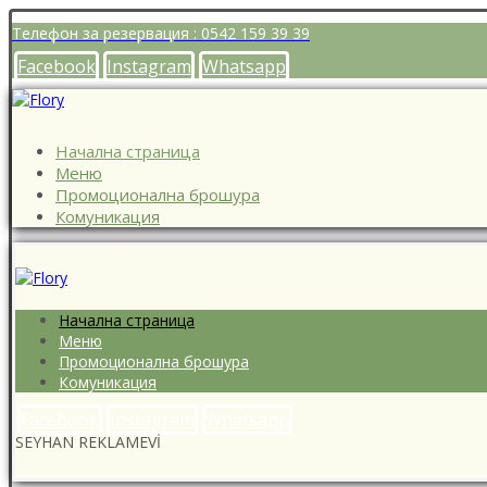
Телефон за резервация : 0542 159 39 39
Facebook
Instagram
Whatsapp
Начална страница
Меню
Промоционална брошура
Комуникация
Начална страница
Меню
Промоционална брошура
Комуникация
Facebook
Instagram
Whatsapp
SEYHAN REKLAMEVİ