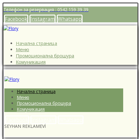
Телефон за резервация : 0542 159 39 39
Facebook
Instagram
Whatsapp
Начална страница
Меню
Промоционална брошура
Комуникация
Начална страница
Меню
Промоционална брошура
Комуникация
Facebook
Instagram
Whatsapp
SEYHAN REKLAMEVİ