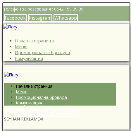
Телефон за резервация : 0542 159 39 39
Facebook
Instagram
Whatsapp
Начална страница
Меню
Промоционална брошура
Комуникация
Начална страница
Меню
Промоционална брошура
Комуникация
Facebook
Instagram
Whatsapp
SEYHAN REKLAMEVİ