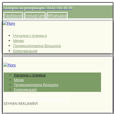
Телефон за резервация : 0542 159 39 39
Facebook
Instagram
Whatsapp
Начална страница
Меню
Промоционална брошура
Комуникация
Начална страница
Меню
Промоционална брошура
Комуникация
Facebook
Instagram
Whatsapp
SEYHAN REKLAMEVİ