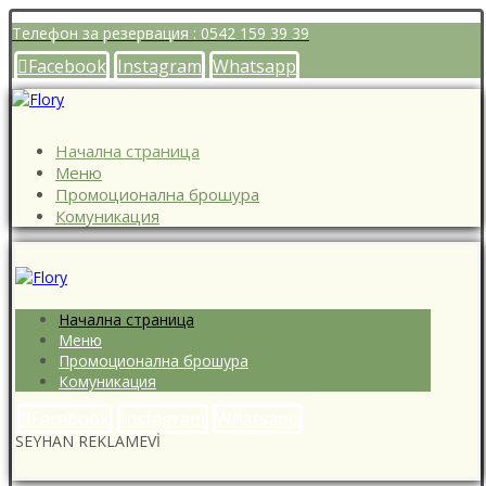
Телефон за резервация : 0542 159 39 39
Facebook
Instagram
Whatsapp
Начална страница
Меню
Промоционална брошура
Комуникация
Начална страница
Меню
Промоционална брошура
Комуникация
Facebook
Instagram
Whatsapp
SEYHAN REKLAMEVİ