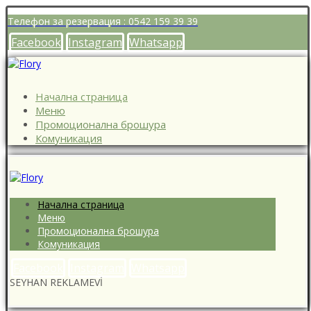
Телефон за резервация : 0542 159 39 39
Facebook
Instagram
Whatsapp
Начална страница
Меню
Промоционална брошура
Комуникация
Начална страница
Меню
Промоционална брошура
Комуникация
Facebook
Instagram
Whatsapp
SEYHAN REKLAMEVİ