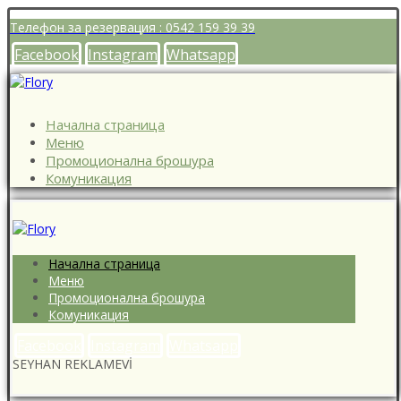
Телефон за резервация : 0542 159 39 39
Facebook
Instagram
Whatsapp
Начална страница
Меню
Промоционална брошура
Комуникация
Начална страница
Меню
Промоционална брошура
Комуникация
Facebook
Instagram
Whatsapp
SEYHAN REKLAMEVİ