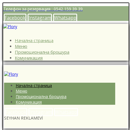
Телефон за резервация : 0542 159 39 39
Facebook
Instagram
Whatsapp
Начална страница
Меню
Промоционална брошура
Комуникация
Начална страница
Меню
Промоционална брошура
Комуникация
Facebook
Instagram
Whatsapp
SEYHAN REKLAMEVİ