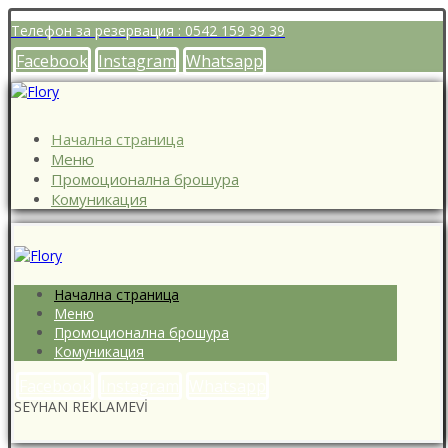
Телефон за резервация : 0542 159 39 39
Facebook
Instagram
Whatsapp
Начална страница
Меню
Промоционална брошура
Комуникация
Начална страница
Меню
Промоционална брошура
Комуникация
Facebook
Instagram
Whatsapp
SEYHAN REKLAMEVİ