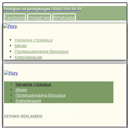
Телефон за резервация : 0542 159 39 39
Facebook
Instagram
Whatsapp
Начална страница
Меню
Промоционална брошура
Комуникация
Начална страница
Меню
Промоционална брошура
Комуникация
Facebook
Instagram
Whatsapp
SEYHAN REKLAMEVİ