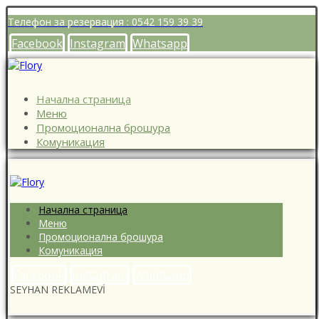
Телефон за резервация : 0542 159 39 39
Facebook
Instagram
Whatsapp
Начална страница
Меню
Промоционална брошура
Комуникация
Начална страница
Меню
Промоционална брошура
Комуникация
Facebook
Instagram
Whatsapp
SEYHAN REKLAMEVİ