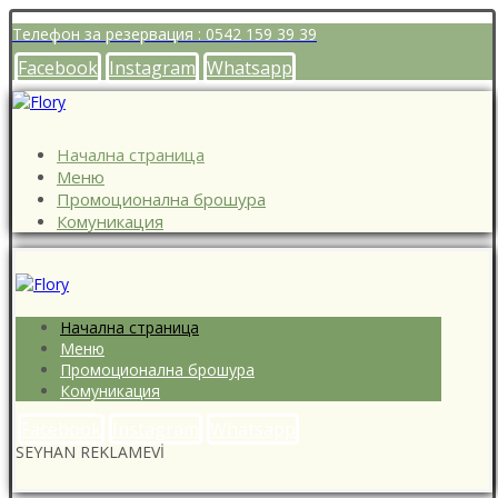
Телефон за резервация : 0542 159 39 39
Facebook
Instagram
Whatsapp
Начална страница
Меню
Промоционална брошура
Комуникация
Начална страница
Меню
Промоционална брошура
Комуникация
Facebook
Instagram
Whatsapp
SEYHAN REKLAMEVİ