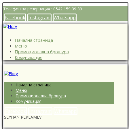
Телефон за резервация : 0542 159 39 39
Facebook
Instagram
Whatsapp
Начална страница
Меню
Промоционална брошура
Комуникация
Начална страница
Меню
Промоционална брошура
Комуникация
Facebook
Instagram
Whatsapp
SEYHAN REKLAMEVİ