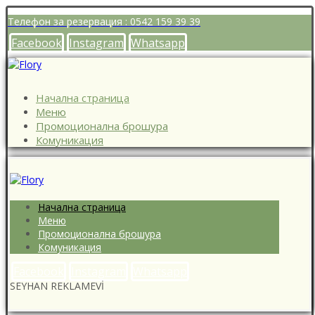
Телефон за резервация : 0542 159 39 39
Facebook
Instagram
Whatsapp
Начална страница
Меню
Промоционална брошура
Комуникация
Начална страница
Меню
Промоционална брошура
Комуникация
Facebook
Instagram
Whatsapp
SEYHAN REKLAMEVİ