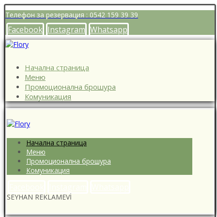
Телефон за резервация : 0542 159 39 39
Facebook
Instagram
Whatsapp
Начална страница
Меню
Промоционална брошура
Комуникация
Начална страница
Меню
Промоционална брошура
Комуникация
Facebook
Instagram
Whatsapp
SEYHAN REKLAMEVİ