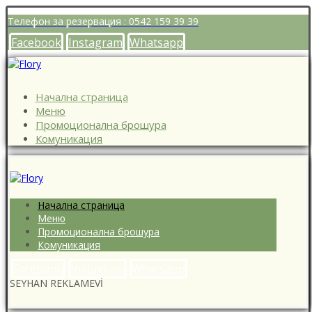
Телефон за резервация : 0542 159 39 39
Facebook
Instagram
Whatsapp
Начална страница
Меню
Промоционална брошура
Комуникация
Начална страница
Меню
Промоционална брошура
Комуникация
Facebook
Instagram
Whatsapp
SEYHAN REKLAMEVİ