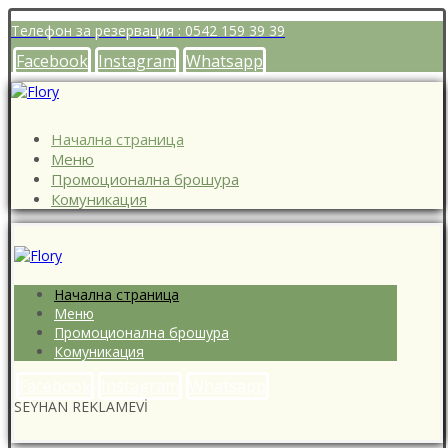
Телефон за резервация : 0542 159 39 39
Facebook
Instagram
Whatsapp
Начална страница
Меню
Промоционална брошура
Комуникация
Начална страница
Меню
Промоционална брошура
Комуникация
Facebook
Instagram
Whatsapp
SEYHAN REKLAMEVİ