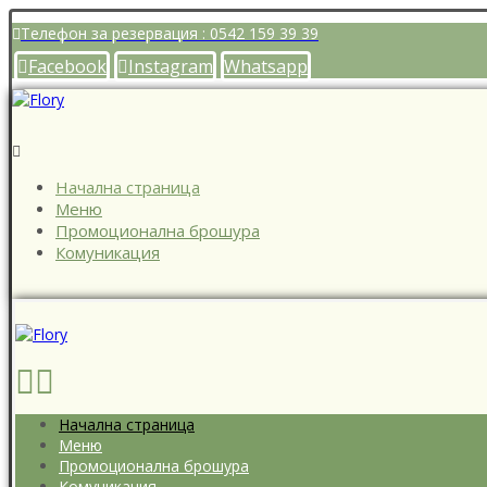
Телефон за резервация : 0542 159 39 39
Facebook
Instagram
Whatsapp
Начална страница
Меню
Промоционална брошура
Комуникация
Начална страница
Меню
Промоционална брошура
Комуникация